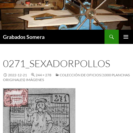
Saltar
al
contenido
Buscar
Grabados Somera
MENÚ
PRINCI
0271_SEXADORPOLLOS
2022-12-21
244 × 278
COLECCIÓN DE OFICIOS (1000 PLANCHAS
ORIGINALES) IMÁGENES