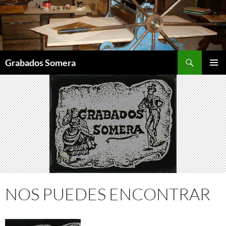
Saltar
al
contenido
Buscar
Grabados Somera
MENÚ
PRINCI
NOS PUEDES ENCONTRAR