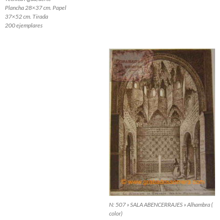
Plancha 28×37 cm. Papel
37×52 cm. Tirada
200 ejemplares
N: 507 » SALA ABENCERRAJES » Alhambra (
color)