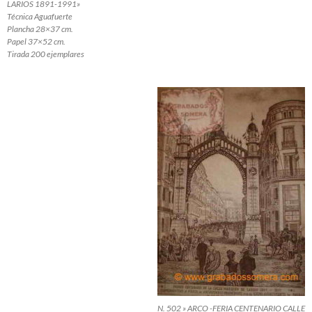
LARIOS 1891-1991»
Técnica Aguafuerte
Plancha 28×37 cm.
Papel 37×52 cm.
Tirada 200 ejemplares
N. 502 » ARCO -FERIA CENTENARIO CALLE