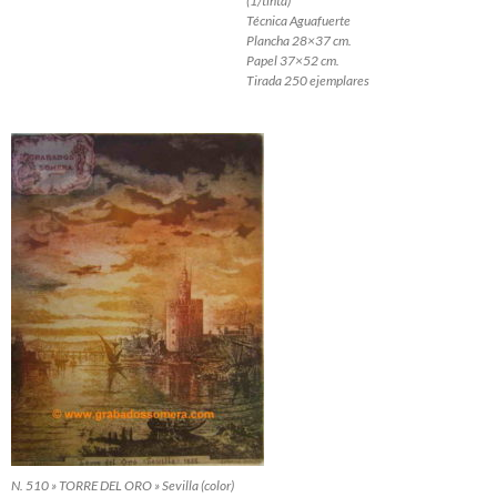
(1/tinta)
Técnica Aguafuerte
Plancha 28×37 cm.
Papel 37×52 cm.
Tirada 250 ejemplares
N. 510 » TORRE DEL ORO » Sevilla (color)