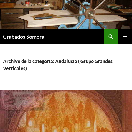
Saltar
al
contenido
Buscar
Grabados Somera
MENÚ
PRINCI
Archivo de la categoría: Andalucía ( Grupo Grandes
Verticales)