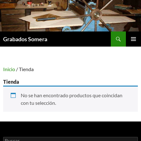
Saltar
al
contenido
Buscar
Grabados Somera
MENÚ
PRINCI
Inicio
/ Tienda
Tienda
No se han encontrado productos que coincidan
con tu selección.
Buscar: