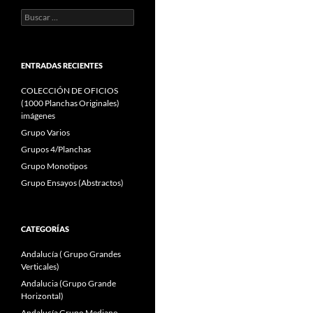
Buscar:
ENTRADAS RECIENTES
COLECCIÓN DE OFICIOS
(1000 Planchas Originales)
imágenes
Grupo Varios
Grupos 4/Planchas
Grupo Monotipos
Grupo Ensayos (Abstractos)
CATEGORÍAS
Andalucía ( Grupo Grandes
Verticales)
Andalucia (Grupo Grande
Horizontal)
Andalucía Grupo Mediano