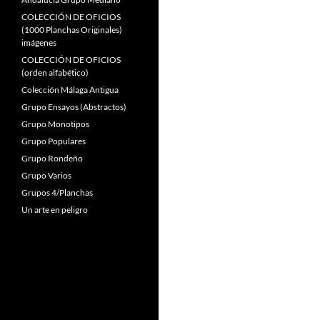
COLECCIÓN DE OFICIOS
(1000 Planchas Originales)
imágenes
COLECCIÓN DE OFICIOS
(orden alfabético)
Colección Málaga Antigua
Grupo Ensayos (Abstractos)
Grupo Monotipos
Grupo Populares
Grupo Rondeño
Grupo Varios
Grupos 4/Planchas
Un arte en peligro