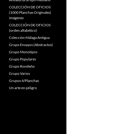
COLECCIÓN DE OFICIOS
(1000 Planchas Originales)
imágenes
COLECCIÓN DE OFICIOS
(orden alfabético)
Colección Málaga Antigua
Grupo Ensayos (Abstractos)
Grupo Monotipos
Grupo Populares
Grupo Rondeño
Grupo Varios
Grupos 4/Planchas
Un arte en peligro