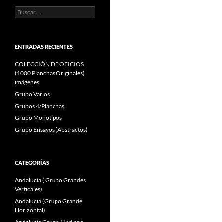
Buscar:
ENTRADAS RECIENTES
COLECCIÓN DE OFICIOS
(1000 Planchas Originales)
imágenes
Grupo Varios
Grupos 4/Planchas
Grupo Monotipos
Grupo Ensayos (Abstractos)
CATEGORÍAS
Andalucía ( Grupo Grandes
Verticales)
Andalucia (Grupo Grande
Horizontal)
Andalucía Grupo Mediano