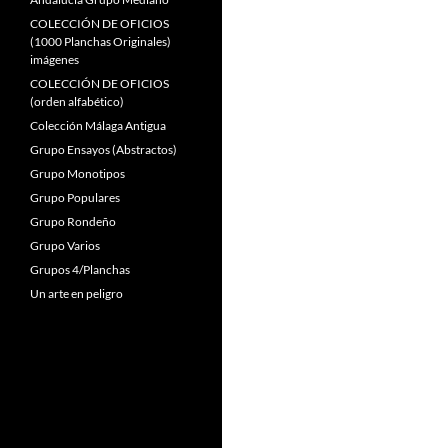
COLECCIÓN DE OFICIOS
(1000 Planchas Originales)
imágenes
COLECCIÓN DE OFICIOS
(orden alfabético)
Colección Málaga Antigua
Grupo Ensayos (Abstractos)
Grupo Monotipos
Grupo Populares
Grupo Rondeño
Grupo Varios
Grupos 4/Planchas
Un arte en peligro