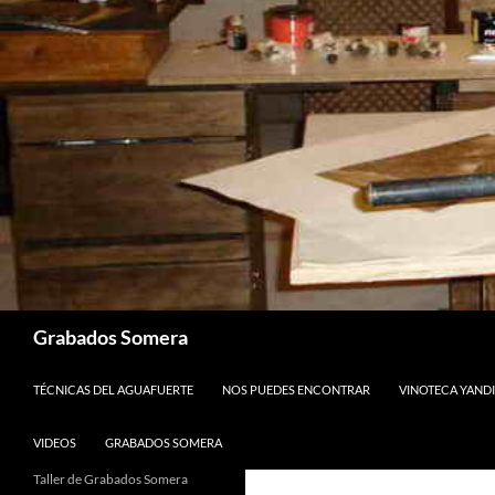
Saltar
al
contenido
Buscar
Grabados Somera
TÉCNICAS DEL AGUAFUERTE
NOS PUEDES ENCONTRAR
VINOTECA YANDI
VIDEOS
GRABADOS SOMERA
Taller de Grabados Somera