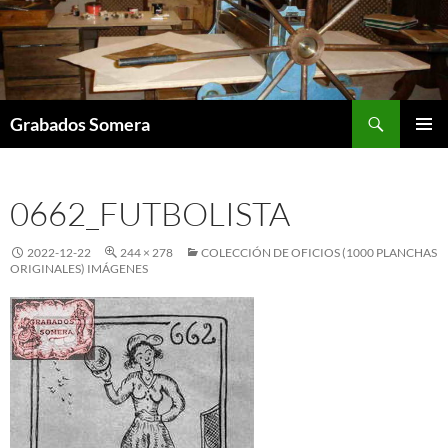
Saltar
al
contenido
Buscar
Grabados Somera
MENÚ
PRINCI
0662_FUTBOLISTA
2022-12-22
244 × 278
COLECCIÓN DE OFICIOS (1000 PLANCHAS
ORIGINALES) IMÁGENES