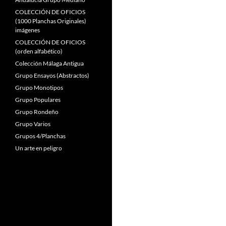
COLECCIÓN DE OFICIOS
(1000 Planchas Originales)
imágenes
COLECCIÓN DE OFICIOS
(orden alfabético)
Colección Málaga Antigua
Grupo Ensayos (Abstractos)
Grupo Monotipos
Grupo Populares
Grupo Rondeño
Grupo Varios
Grupos 4/Planchas
Un arte en peligro