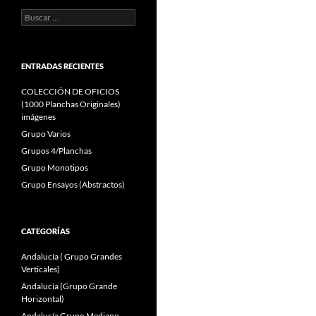
Buscar:
ENTRADAS RECIENTES
COLECCIÓN DE OFICIOS
(1000 Planchas Originales)
imágenes
Grupo Varios
Grupos 4/Planchas
Grupo Monotipos
Grupo Ensayos (Abstractos)
CATEGORÍAS
Andalucía ( Grupo Grandes
Verticales)
Andalucia (Grupo Grande
Horizontal)
Andalucía Grupo Mediano