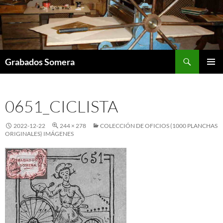
Saltar
al
contenido
Buscar
Grabados Somera
MENÚ
PRINCI
0651_CICLISTA
2022-12-22
244 × 278
COLECCIÓN DE OFICIOS (1000 PLANCHAS
ORIGINALES) IMÁGENES