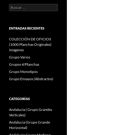
Buscar:
ENTRADAS RECIENTES
COLECCIÓN DE OFICIOS
(1000 Planchas Originales)
imágenes
Grupo Varios
Grupos 4/Planchas
Grupo Monotipos
Grupo Ensayos (Abstractos)
CATEGORÍAS
Andalucía ( Grupo Grandes
Verticales)
Andalucia (Grupo Grande
Horizontal)
Andalucía Grupo Mediano