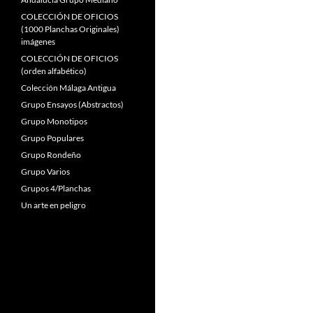
COLECCIÓN DE OFICIOS
(1000 Planchas Originales)
imágenes
COLECCIÓN DE OFICIOS
(orden alfabético)
Colección Málaga Antigua
Grupo Ensayos (Abstractos)
Grupo Monotipos
Grupo Populares
Grupo Rondeño
Grupo Varios
Grupos 4/Planchas
Un arte en peligro