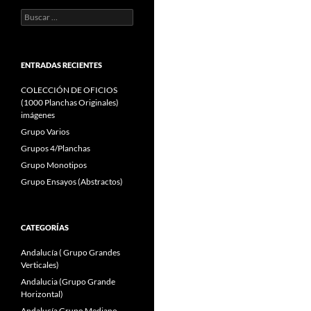
Buscar:
ENTRADAS RECIENTES
COLECCIÓN DE OFICIOS
(1000 Planchas Originales)
imágenes
Grupo Varios
Grupos 4/Planchas
Grupo Monotipos
Grupo Ensayos (Abstractos)
CATEGORÍAS
Andalucía ( Grupo Grandes
Verticales)
Andalucia (Grupo Grande
Horizontal)
Andalucía Grupo Mediano