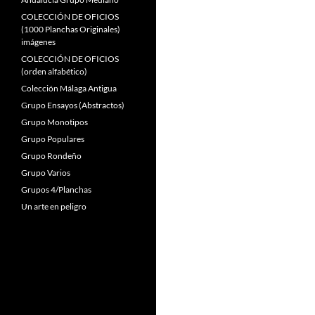
COLECCIÓN DE OFICIOS
(1000 Planchas Originales)
imágenes
COLECCIÓN DE OFICIOS
(orden alfabético)
Colección Málaga Antigua
Grupo Ensayos (Abstractos)
Grupo Monotipos
Grupo Populares
Grupo Rondeño
Grupo Varios
Grupos 4/Planchas
Un arte en peligro