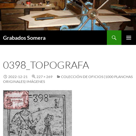
Saltar
al
contenido
Buscar
Grabados Somera
MENÚ
PRINCI
0398_TOPOGRAFA
2022-12-21
227 × 269
COLECCIÓN DE OFICIOS (1000 PLANCHAS
ORIGINALES) IMÁGENES