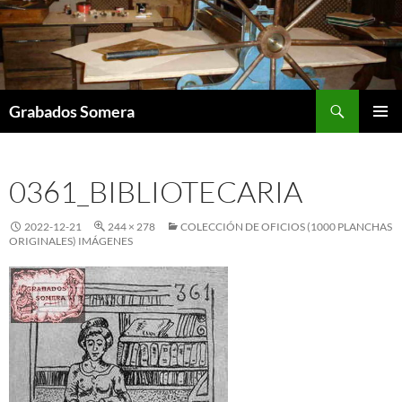
Saltar
al
contenido
Buscar
Grabados Somera
MENÚ
PRINCI
0361_BIBLIOTECARIA
2022-12-21
244 × 278
COLECCIÓN DE OFICIOS (1000 PLANCHAS
ORIGINALES) IMÁGENES