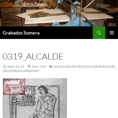
Saltar
al
contenido
Buscar
Grabados Somera
MENÚ
PRINCI
0319_ALCALDE
2022-12-21
244 × 278
COLECCIÓN DE OFICIOS (1000 PLANCHAS
ORIGINALES) IMÁGENES