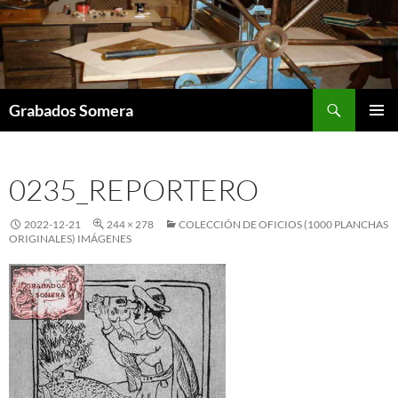
Saltar
al
contenido
Buscar
Grabados Somera
MENÚ
PRINCI
0235_REPORTERO
2022-12-21
244 × 278
COLECCIÓN DE OFICIOS (1000 PLANCHAS
ORIGINALES) IMÁGENES