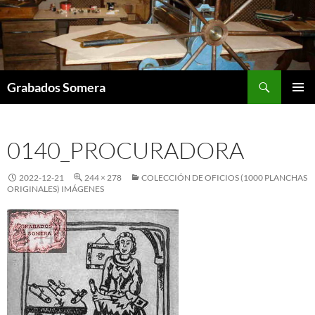
Saltar
al
contenido
Buscar
Grabados Somera
MENÚ
PRINCI
0140_PROCURADORA
2022-12-21
244 × 278
COLECCIÓN DE OFICIOS (1000 PLANCHAS
ORIGINALES) IMÁGENES