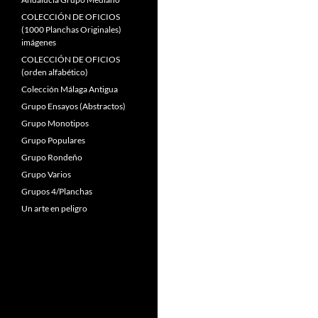
COLECCIÓN DE OFICIOS
(1000 Planchas Originales)
imágenes
COLECCIÓN DE OFICIOS
(orden alfabético)
Colección Málaga Antigua
Grupo Ensayos (Abstractos)
Grupo Monotipos
Grupo Populares
Grupo Rondeño
Grupo Varios
Grupos 4/Planchas
Un arte en peligro