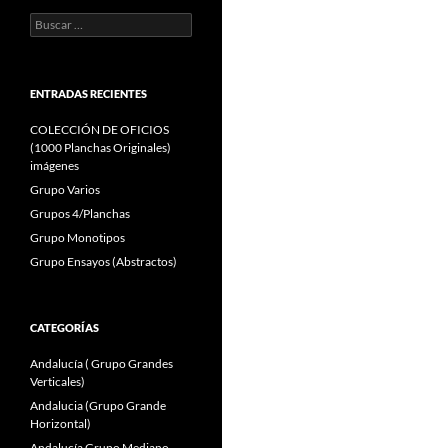
Buscar:
ENTRADAS RECIENTES
COLECCIÓN DE OFICIOS
(1000 Planchas Originales)
imágenes
Grupo Varios
Grupos 4/Planchas
Grupo Monotipos
Grupo Ensayos (Abstractos)
CATEGORÍAS
Andalucía ( Grupo Grandes
Verticales)
Andalucia (Grupo Grande
Horizontal)
Andalucía Grupo Mediano