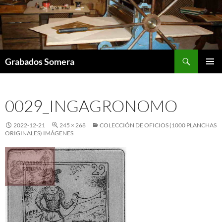
Saltar
al
contenido
Buscar
Grabados Somera
MENÚ
PRINCI
0029_INGAGRONOMO
2022-12-21
245 × 268
COLECCIÓN DE OFICIOS (1000 PLANCHAS
ORIGINALES) IMÁGENES