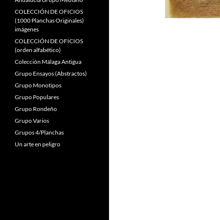
COLECCIÓN DE OFICIOS
(1000 Planchas Originales)
imágenes
COLECCIÓN DE OFICIOS
(orden alfabético)
Colección Málaga Antigua
Grupo Ensayos (Abstractos)
Grupo Monotipos
Grupo Populares
Grupo Rondeño
Grupo Varios
Grupos 4/Planchas
Un arte en peligro