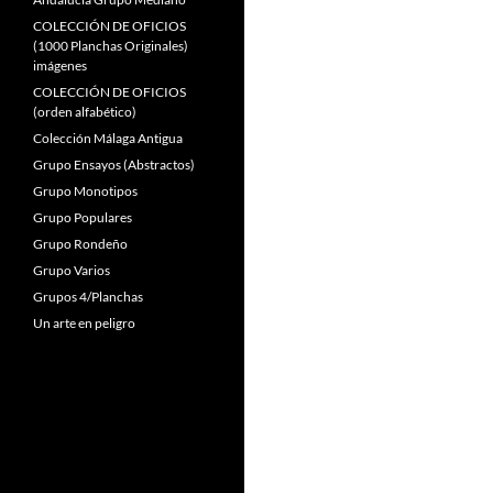
COLECCIÓN DE OFICIOS
(1000 Planchas Originales)
imágenes
COLECCIÓN DE OFICIOS
(orden alfabético)
Colección Málaga Antigua
Grupo Ensayos (Abstractos)
Grupo Monotipos
Grupo Populares
Grupo Rondeño
Grupo Varios
Grupos 4/Planchas
Un arte en peligro