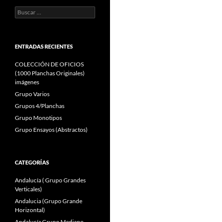
Buscar:
ENTRADAS RECIENTES
COLECCIÓN DE OFICIOS
(1000 Planchas Originales)
imágenes
Grupo Varios
Grupos 4/Planchas
Grupo Monotipos
Grupo Ensayos (Abstractos)
CATEGORÍAS
Andalucía ( Grupo Grandes
Verticales)
Andalucia (Grupo Grande
Horizontal)
Andalucía Grupo Mediano