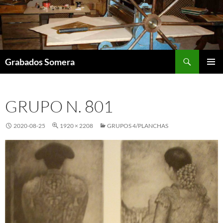
Saltar
al
contenido
Buscar
Grabados Somera
MENÚ
PRINCI
GRUPO N. 801
2020-08-25
1920 × 2208
GRUPOS 4/PLANCHAS