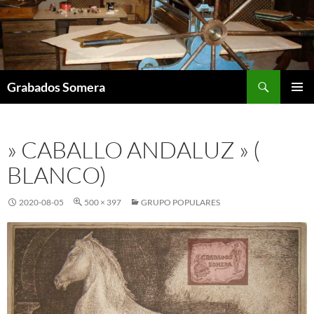
Saltar
al
contenido
Buscar
Grabados Somera
MENÚ
PRINCI
» CABALLO ANDALUZ » (
BLANCO)
2020-08-05
500 × 397
GRUPO POPULARES