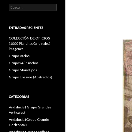
Buscar:
ENTRADAS RECIENTES
COLECCIÓN DE OFICIOS
(1000 Planchas Originales)
imágenes
Grupo Varios
Grupos 4/Planchas
Grupo Monotipos
Grupo Ensayos (Abstractos)
CATEGORÍAS
Andalucía ( Grupo Grandes
Verticales)
Andalucia (Grupo Grande
Horizontal)
Andalucía Grupo Mediano