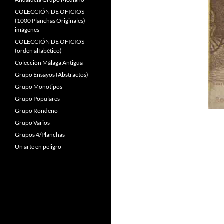
COLECCIÓN DE OFICIOS
(1000 Planchas Originales)
imágenes
COLECCIÓN DE OFICIOS
(orden alfabético)
Colección Málaga Antigua
Grupo Ensayos (Abstractos)
Grupo Monotipos
Grupo Populares
Grupo Rondeño
Grupo Varios
Grupos 4/Planchas
Un arte en peligro